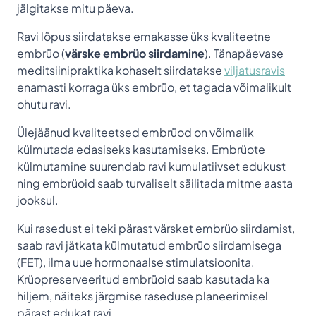
jälgitakse mitu päeva.
Ravi lõpus siirdatakse emakasse üks kvaliteetne
embrüo (
värske embrüo siirdamine
). Tänapäevase
meditsiinipraktika kohaselt siirdatakse
viljatusravis
enamasti korraga üks embrüo, et tagada võimalikult
ohutu ravi.
Ülejäänud kvaliteetsed embrüod on võimalik
külmutada edasiseks kasutamiseks. Embrüote
külmutamine suurendab ravi kumulatiivset edukust
ning embrüoid saab turvaliselt säilitada mitme aasta
jooksul.
Kui rasedust ei teki pärast värsket embrüo siirdamist,
saab ravi jätkata külmutatud embrüo siirdamisega
(FET), ilma uue hormonaalse stimulatsioonita.
Krüopreserveeritud embrüoid saab kasutada ka
hiljem, näiteks järgmise raseduse planeerimisel
pärast edukat ravi.