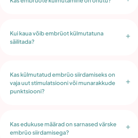
Kas embrüote külmutamine on ohutu?
Kui kaua võib embrüot külmutatuna
säilitada?
Kas külmutatud embrüo siirdamiseks on
vaja uut stimulatsiooni või munarakkude
punktsiooni?
Kas edukuse määrad on sarnased värske
embrüo siirdamisega?