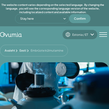
The website content varies depending on the selected language. By changing the
language, you will see the corresponding language version of the website,
including localized content and available information.
Stay here
Confirm
Estonia / ET
Avaleht
Eesti
Embrüote külmutamine