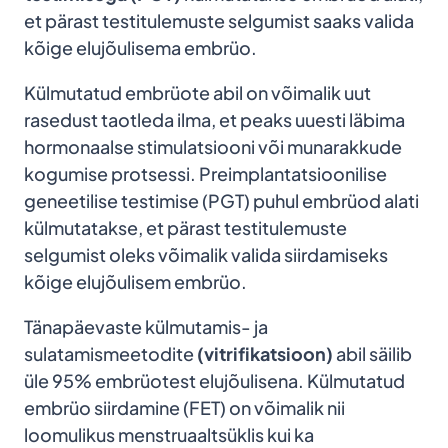
et pärast testitulemuste selgumist saaks valida
kõige elujõulisema embrüo.
Külmutatud embrüote abil on võimalik uut
rasedust taotleda ilma, et peaks uuesti läbima
hormonaalse stimulatsiooni või munarakkude
kogumise protsessi. Preimplantatsioonilise
geneetilise testimise (PGT) puhul embrüod alati
külmutatakse, et pärast testitulemuste
selgumist oleks võimalik valida siirdamiseks
kõige elujõulisem embrüo.
Tänapäevaste külmutamis- ja
sulatamismeetodite
(vitrifikatsioon)
abil säilib
üle 95% embrüotest elujõulisena. Külmutatud
embrüo siirdamine (FET) on võimalik nii
loomulikus menstruaaltsüklis kui ka