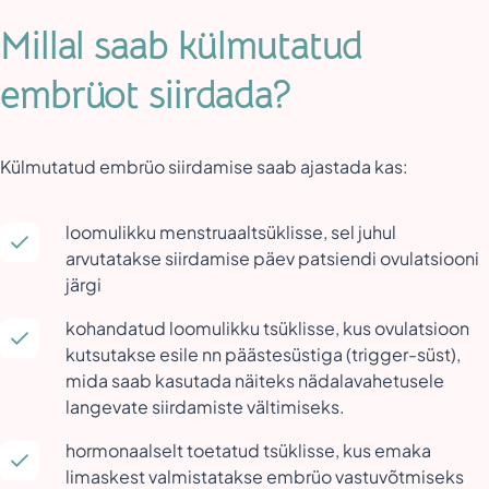
Millal saab külmutatud
embrüot siirdada?
Külmutatud embrüo siirdamise saab ajastada kas:
loomulikku menstruaaltsüklisse, sel juhul
arvutatakse siirdamise päev patsiendi ovulatsiooni
järgi
kohandatud loomulikku tsüklisse, kus ovulatsioon
kutsutakse esile nn päästesüstiga (trigger-süst),
mida saab kasutada näiteks nädalavahetusele
langevate siirdamiste vältimiseks.
hormonaalselt toetatud tsüklisse, kus emaka
limaskest valmistatakse embrüo vastuvõtmiseks