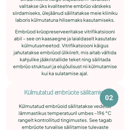
valitakse üks kvaliteetne embrüo värskeks
siirdamiseks, ülejäänud säilitatakse meie kliiniku
laboris külmutatuna hilisemaks kasutamiseks.
Embrüod krüopreserveeritakse vitrifikatsiooni
abil – see on kaasaegne ja laialdaselt kasutatav
külmutusmeetod. Vitrifikatsiooni käigus
jahutatakse embrüod ülikiirelt, mis aitab vältida
kahjulike jääkristallide teket ning säilitada
embrüo struktuuri ja elujõulisust nii külmutamise
kui ka sulatamise ajal.
Külmutatud embrüote säilitamine
Külmutatud embrüoid säilitatakse vedelas
lämmastikus temperatuuril umbes –196 °C
rangelt kontrollitud tingimustes. See tagab
embrüote turvalise säilitamise tulevaste