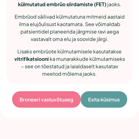
külmutatud embrüo siirdamiste (FET)
jaoks.
Embrüod säilivad külmutatuna mitmeid aastaid
ilma elujõulisust kaotamata. See võimaldab
patsientidel planeerida järgmise ravi aega
vastavalt oma elu ja soovide järgi.
Lisaks embrüote külmutamisele kasutatakse
vitrifikatsiooni
ka munarakkude külmutamiseks
– see on tõestatud ja laialdaselt kasutatav
meetod mõlema jaoks.
Broneeri vastuvõtuaeg
Esita küsimus