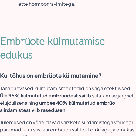
ette hormoonravimitega.
Embrüote külmutamise
edukus
Kui tõhus on embrüote külmutamine?
Tänapäevased külmutamismeetodid on väga efektiivsed.
Üle 95% külmutatud embrüodest säilib
sulatamise järgselt
elujõulisena ning
umbes 40% külmutatud embrüo
siirdamistest viib raseduseni
.
Tulemused on võrreldavad värskete siirdamistega või isegi
paremad, eriti siis, kui embrüo kvaliteet on kõrge ja emakas