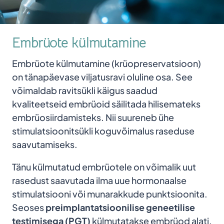
Embrüote külmutamine
Embrüote külmutamine (krüopreservatsioon)
on tänapäevase viljatusravi oluline osa. See
võimaldab ravitsükli käigus saadud
kvaliteetseid embrüoid säilitada hilisemateks
embrüosiirdamisteks. Nii suureneb ühe
stimulatsioonitsükli koguvõimalus raseduse
saavutamiseks.
Tänu külmutatud embrüotele on võimalik uut
rasedust saavutada ilma uue hormonaalse
stimulatsiooni või munarakkude punktsioonita.
Seoses
preimplantatsioonilise geneetilise
testimisega
(PGT)
külmutatakse embrüod alati,