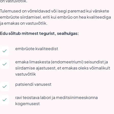
on vastuvõtlik.
Tulemused on võrreldavad või isegi paremad kui värskete
embrüote siirdamisel, eriti kui embrüo on hea kvaliteediga
ja emakas on vastuvõtlik.
Edu sõltub mitmest tegurist, sealhulgas:
embrüote kvaliteedist
emaka limaskesta (endomeetriumi) seisundist ja
siirdamise ajastusest, et emakas oleks võimalikult
vastuvõtlik
patsiendi vanusest
ravi teostava labori ja meditsiinimeeskonna
kogemusest