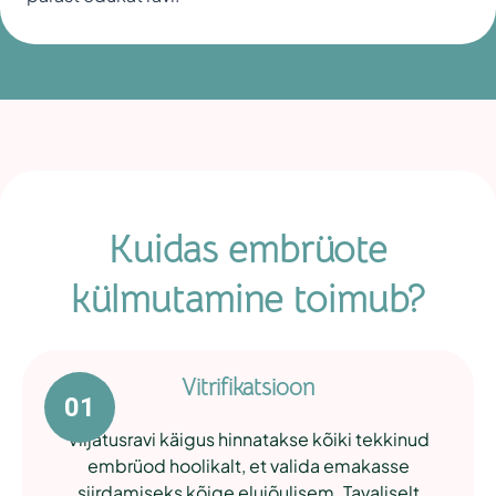
Kuidas embrüote
külmutamine toimub?
Vitrifikatsioon
Viljatusravi käigus hinnatakse kõiki tekkinud
embrüod hoolikalt, et valida emakasse
siirdamiseks kõige elujõulisem. Tavaliselt