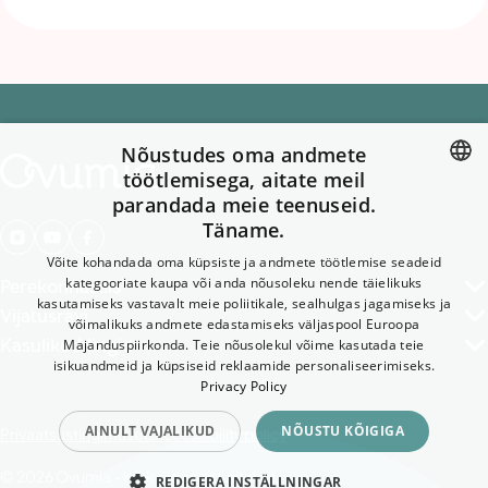
Nõustudes oma andmete
töötlemisega, aitate meil
parandada meie teenuseid.
ENGLISH
Täname.
GERMAN
Võite kohandada oma küpsiste ja andmete töötlemise seadeid
ENGLISH
kategooriate kaupa või anda nõusoleku nende täielikuks
Perekonnaseis
kasutamiseks vastavalt meie poliitikale, sealhulgas jagamiseks ja
Vijatusravi
FINNISH
võimalikuks andmete edastamiseks väljaspool Euroopa
Kasulikud lingid
Majanduspiirkonda. Teie nõusolekul võime kasutada teie
SWEDISH
isikuandmeid ja küpsiseid reklaamide personaliseerimiseks.
Privacy Policy
ESTONIAN
AINULT VAJALIKUD
NÕUSTU KÕIGIGA
Privaatsustingimused
Accessibility policy
© 2026 Ovumia - Kõik õigused kaitstud.
REDIGERA INSTÄLLNINGAR