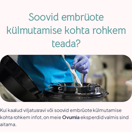
Soovid embrüote
külmutamise kohta rohkem
teada?
Kui kaalud viljatusravi või soovid embrüote külmutamise
kohta rohkem infot, on meie
Ovumia
eksperdid valmis sind
aitama.