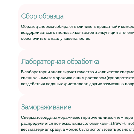
Сбор образца
Образец спермы собирают в клинике, в приватной и комф
воздерживаться от половых контактов и эякуляции в течен
обеспечить его наилучшее качество.
Лабораторная обработка
В лаборатории анализируют качество и количество сперм
специальным замораживающим раствором (криопротектор
воздействия ледяных кристаллов и других возможных по
Замораживание
Сперматозоиды замораживают при очень низкой температу
распределяется по нескольким соломинкам («straw»), чт
весь материал сразу, а можно было использовать ровно с