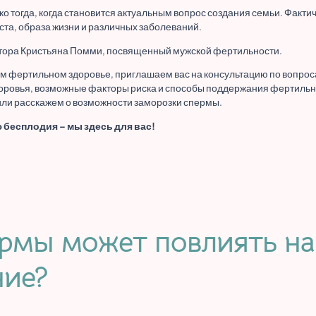
 тогда, когда становится актуальным вопрос создания семьи. Фактич
та, образа жизни и различных заболеваний.
ктора Кристьяна Помми, посвященный мужской фертильности.
ем фертильном здоровье, приглашаем вас на консультацию по вопро
доровья, возможные факторы риска и способы поддержания фертильн
и расскажем о возможности заморозки спермы.
 бесплодия – мы здесь для вас!
рмы может повлиять на
ние?