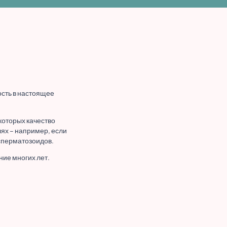
ость в настоящее
которых качество
ях – например, если
 сперматозоидов.
ие многих лет.