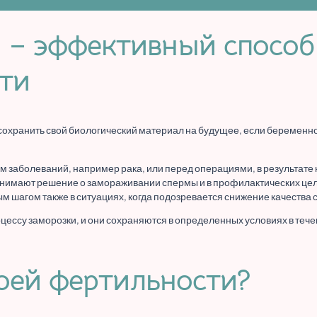
 – эффективный способ
ти
 сохранить свой биологический материал на будущее, если беременн
 заболеваний, например рака, или перед операциями, в результате 
нимают решение о замораживании спермы и в профилактических цел
м шагом также в ситуациях, когда подозревается снижение качества
су заморозки, и они сохраняются в определенных условиях в течен
воей фертильности?