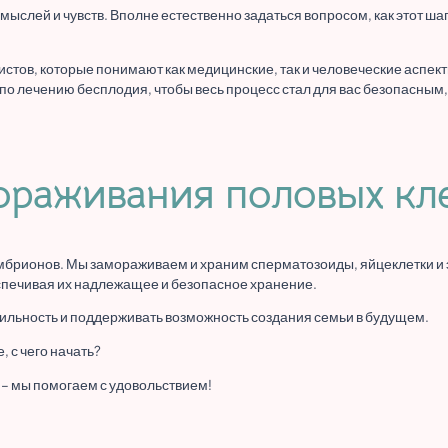
слей и чувств. Вполне естественно задаться вопросом, как этот шаг
стов, которые понимают как медицинские, так и человеческие аспек
по лечению бесплодия, чтобы весь процесс стал для вас безопасным
ораживания половых кл
эмбрионов. Мы замораживаем и храним сперматозоиды, яйцеклетки и
печивая их надлежащее и безопасное хранение.
ильность и поддерживать возможность создания семьи в будущем.
 с чего начать?
 – мы помогаем с удовольствием!