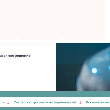
 фертильность с
ный и надежный
ли предстоят
отку
рованное решение
сти
У вас есть вопросы о своей фертильности?
Как заморажива