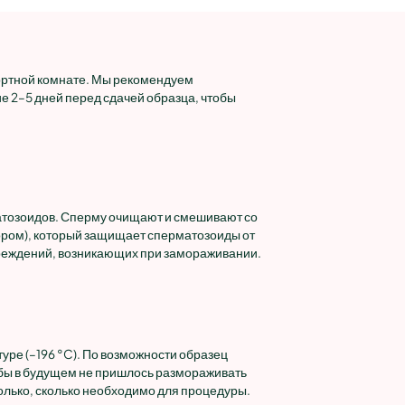
ортной комнате. Мы рекомендуем
ие 2–5 дней перед сдачей образца, чтобы
атозоидов. Сперму очищают и смешивают со
ом), который защищает сперматозоиды от
вреждений, возникающих при замораживании.
ре (–196 °C). По возможности образец
обы в будущем не пришлось размораживать
только, сколько необходимо для процедуры.