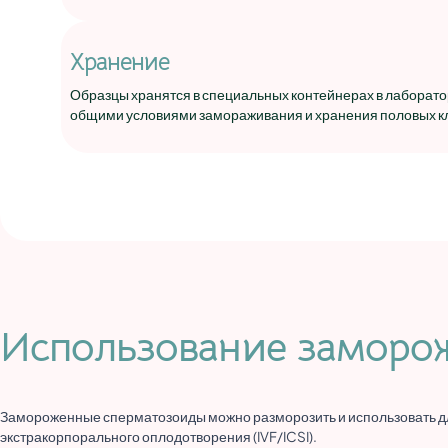
Хранение
Образцы хранятся в специальных контейнерах в лаборатор
общими условиями замораживания и хранения половых кл
Использование заморо
Замороженные сперматозоиды можно разморозить и использовать дл
экстракорпорального оплодотворения (IVF/ICSI).