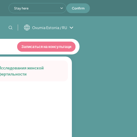
Stay here
Confirm
Ovumia Estonia / RU
Записаться на консультаци
Исследования женской
фертильности