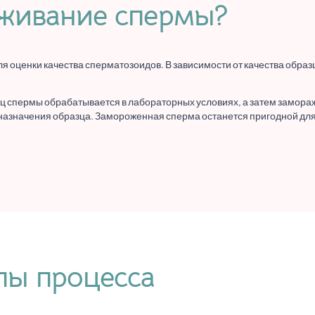
аживание спермы?
 оценки качества сперматозоидов. В зависимости от качества образ
ц спермы обрабатывается в лабораторных условиях, а затем замора
и назначения образца. Замороженная сперма останется пригодной дл
пы процесса