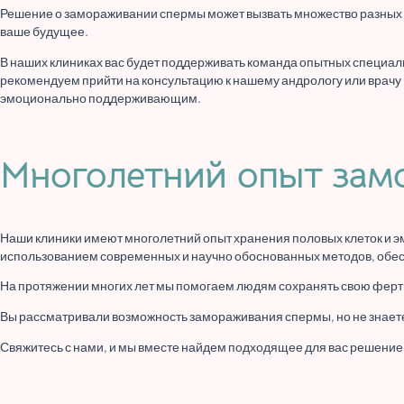
Решение о замораживании спермы может вызвать множество разных мы
ваше будущее.
В наших клиниках вас будет поддерживать команда опытных специали
рекомендуем прийти на консультацию к нашему андрологу или врачу 
эмоционально поддерживающим.
Многолетний опыт зам
Наши клиники имеют многолетний опыт хранения половых клеток и 
использованием современных и научно обоснованных методов, обес
На протяжении многих лет мы помогаем людям сохранять свою ферт
Вы рассматривали возможность замораживания спермы, но не знаете,
Свяжитесь с нами, и мы вместе найдем подходящее для вас решение