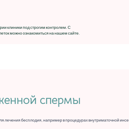
ии клиники под строгим контролем. С
еток можно ознакомиться на нашем сайте.
женной спермы
я лечения бесплодия, например в процедурах внутриматочной инсем