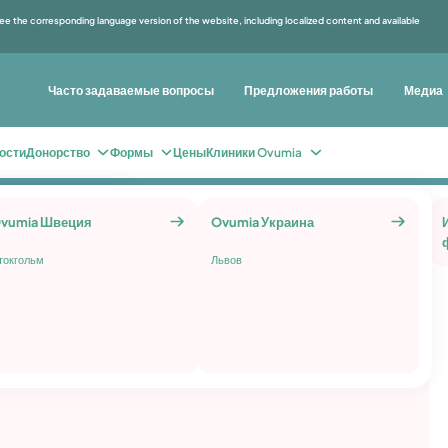
e the corresponding language version of the website, including localized content and available
Часто задаваемые вопросы
Предложения работы
Медиа
ости
Донорство
Формы
Цены
Клиники Ovumia
 к
е
vumia Швеция
Сохранение
Ovumia Украина
Другие услуги
Ovumia
фертильности
токгольм
Львов
Андрология
яйцеклетки
Профилактическое
Анализ спермы после
замораживание яйцеклеток
пермы –
шности
вазэктомии
нтации
Замораживание спермы
мбрионов
анить
ь на