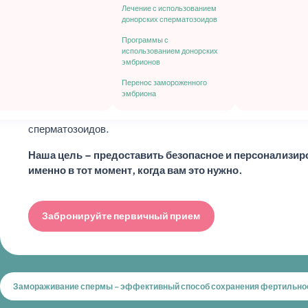
Вторичное бесплодие
Лечение с использованием
будущее
донорских сперматозоидов
Привычное
невынашивание
Программы с
беременности
использованием донорских
эмбрионов
Замораживание спермы дает возможность сохранить свою
перспективой на будущее. Этот метод – простой, безопас
Перенос замороженного
эмбриона
выбор в ситуации, когда беременность еще не актуальна и
лечение или процедуры, которые могут повлиять на выраб
сперматозоидов.
Наша цель – предоставить безопасное и персонализи
именно в тот момент, когда вам это нужно.
Забронируйте первичный прием
Замораживание спермы – эффективный способ сохранения фертильно