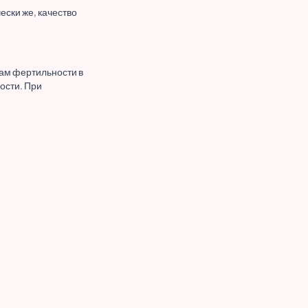
ески же, качество
сам фертильности в
ости. При