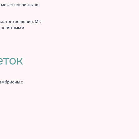
 может повлиять на
ты этого решения. Мы
, понятным и
еток
 эмбрионы с