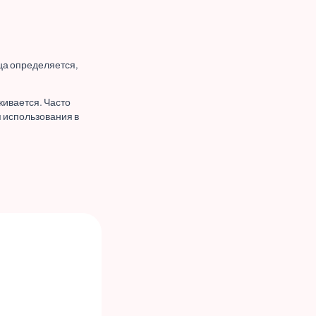
ца определяется,
живается. Часто
я использования в