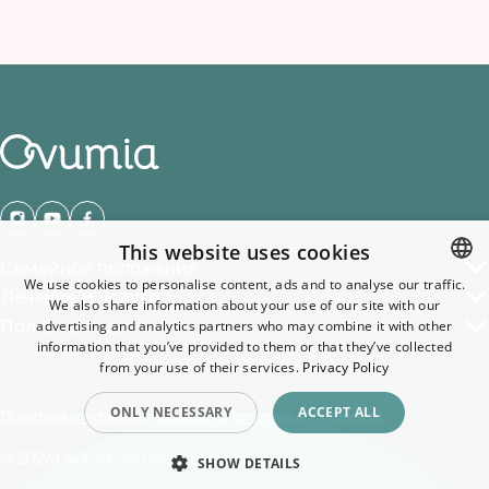
This website uses cookies
Семейное положение
We use cookies to personalise content, ads and to analyse our traffic.
Лечение и услуги
We also share information about your use of our site with our
ENGLISH
Полезные ссылки
advertising and analytics partners who may combine it with other
GERMAN
information that you’ve provided to them or that they’ve collected
from your use of their services.
Privacy Policy
ENGLISH
ONLY NECESSARY
ACCEPT ALL
Политика конфиденциальности
Политика доступности
FINNISH
SWEDISH
© 2026 Ovumia - All rights reserved.
SHOW DETAILS