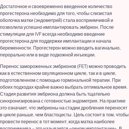
Достаточное и своевременно введенное количество
прогестерона необходимо для того, чтобы слизистая
оболочка матки (эндометрий) стала восприимчивой и
позволила успешно имплантировать эмбрион. После
стимуляции для IVF всегда необходимо введение
прогестерона для поддержки имплантации и начала
беременности. Прогестерон можно вводить вагинально,
перорально или в виде подкожной инъекции.
Перенос замороженных эмбрионов (FET) можно проводить
как в естественном овуляционном цикле, так и в цикле,
подготовленном с помощью гормональной терапии. При
обоих подходах крайне важно выбрать оптимальное время.
Стадия развития эмбриона должна быть тщательно
синхронизирована с готовностью эндометрия. На практике
это означает, что эмбрионы на стадии дробления переносят
в цикле раньше, чем бластоцисты. Цель состоит в том, чтобы
провести перенос в тот момент, когда матка наиболее
восприимчива – это называется «окном имплантации». В