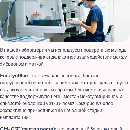
В нашей лаборатории мы используем проверенные методы,
которые поддерживают деликатное взаимодействие между
эмбрионом и маткой.
EmbryoGlue:
это среда для переноса, богатая
гиалуроновой кислотой – веществом, которое присутствует в
организме естественным образом. Она может выступить в
качестве поддерживающего «моста» между эмбрионом и
слизистой оболочкой матки и помочь эмбриону более
эффективно прикрепиться на начальной стадии
имплантации.
GM-CSF (фактор роста):
это природный белок, который