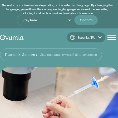
The website content varies depending on the selected language. By changing the
language, you will see the corresponding language version of the website,
including localized content and available information.
Stay here
Confirm
Estonia / RU
Главная
Эстония
Исследования мужской фертильности