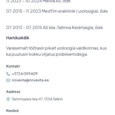
11.2023 – 10.2024 Meliva AS, õde
07.2015 - 11.2023 MedTim erakliinik ( uroloogia), õde
07.2013 - 07.2015 AS Ida-Tallinna Keskhaigla, õde
Hariduskäik
Varasemalt töötasin pikalt uroloogia valdkonnas, kus
ka puutusin kokku viljatus probleemidega.
Kontakt
+372 6 059 609
novavita@novavita.ee
Aadress
Tammsaare tee 47, 11316 Tallinn
Keeled