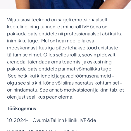
Viljatusravi teekond on sageli emotsionaalselt
keeruline, ning tunnen, et minu roll IVF õena on
pakkuda patsientidele nii professionaalset abi kui ka
inimlikku tuge. Mul on hea meel olla osa
meeskonnast, kus iga päev tehakse tööd unistuste
täitumise nimel. Olles selles rollis, soovin pidevalt
areneda, täiendada oma teadmisi ja oskusi ning
pakkuda patsientidele parimat võimalikku tuge.
See hetk, kui kliendid jagavad rõõmusõnumeid –
olgu see siis kiri, kõne või siiras naeratus kohtumisel –
on hindamatu. See annab motivatsiooni ja kinnitab, et
olen just seal, kus pean olema.
Töökogemus
10.2024-… Ovumia Tallinn kliinik, IVF õde