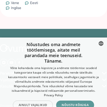
Vene
Eesti
Inglise
Nõustudes oma andmete
töötlemisega, aitate meil
parandada meie teenuseid.
ENGLISH
Täname.
GERMAN
Võite kohandada oma küpsiste ja andmete töötlemise seadeid
ENGLISH
kategooriate kaupa või anda nõusoleku nende täielikuks
Perekonnaseis
kasutamiseks vastavalt meie poliitikale, sealhulgas jagamiseks ja
Vijatusravi
FINNISH
võimalikuks andmete edastamiseks väljaspool Euroopa
Kasulikud lingid
Majanduspiirkonda. Teie nõusolekul võime kasutada teie
SWEDISH
isikuandmeid ja küpsiseid reklaamide personaliseerimiseks.
Privacy Policy
ESTONIAN
AINULT VAJALIKUD
NÕUSTU KÕIGIGA
Privaatsustingimused
Accessibility policy